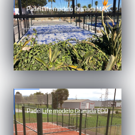
PadelLife modelo Granada MAX
Compograss TXT homologado por la
Federación Española de pádel (F.E.P.)
PadelLife modelo Granada ECO
Compograss P12/49 homologado por la
Federación Española de pádel (F.E.P.)