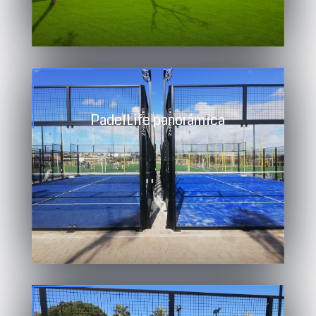
PadelLife panorámica
Compograss TXT y P12/49 homologado por
la Federación Española de pádel (F.E.P.)