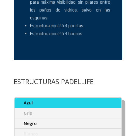
para máxima visibilidad, sin pilares entre
los paños de vidrios, salvo en las
esquinas.
Estructura con 2 ó 4 puertas
Estructura con 2 ó 4 huecos
ESTRUCTURAS PADELLIFE
Azul
Gris
Negro
Blanco